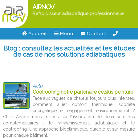
AIRNOV
Refroidisseur adiabatique professionnelle
Accueil
Menu
Contact
Blog : consultez les actualités et les études
de cas de nos solutions adiabatiques
Actu
Coolroofing notre partenaire celsius peinture
Face aux vagues de chaleur toujours plus intenses,
comment allier confort thermique, sobriété
énergétique et engagement environnemental ?
Chez Airnov, nous misons sur l’association de deux solutions
complémentaires : le rafraîchissement adiabatique et le
coolroofing. Une approche bioclimatique, durable et sur-mesure
pour chaque bâtiment.