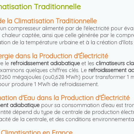
tisation Traditionnelle
 la Climatisation Traditionnelle
se un compresseur alimenté par de l'électricité pour éva
. La chaleur captée, ainsi que celle générée par le compr
tion de la température urbaine et à la création d'îlots
gie dans la Production d'Électricité
e le
refroidissement adiabatique
et les
climatiseurs cl
xaminons quelques chiffres clés. Le
refroidissement a
n 2260 mégajoules (ou0,628 MWh) pour transformer 1 m
pour produire 1 MWh de refroidissement.
on d'Eau dans la Production d'Électricité
ment adiabatique
pour sa consommation d'eau est tromp
tité dépend du type de centrale de production électri
cacité de la centrale, et des conditions environnemental
Climatisation en France