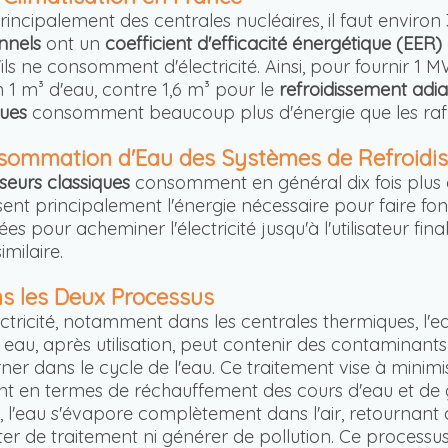
t principalement des centrales nucléaires, il faut envir
onnels
ont un
coefficient d'efficacité énergétique (EER)
u'ils ne consomment d'électricité. Ainsi, pour fournir 1
on 1 m³ d'eau, contre 1,6 m³ pour le
refroidissement adi
ques
consomment beaucoup plus d'énergie que les rafra
onsommation d'Eau des Systèmes de Refroid
iseurs classiques
consomment en général dix fois plus d
isent principalement l'énergie nécessaire pour faire fo
sées pour acheminer l'électricité jusqu'à l'utilisateur f
milaire.
ns les Deux Processus
ctricité, notamment dans les centrales thermiques, l'ea
 eau, après utilisation, peut contenir des contaminant
rner dans le cycle de l'eau. Ce traitement vise à mini
t en termes de réchauffement des cours d'eau et de ges
, l'eau s'évapore complètement dans l'air, retournant 
er de traitement ni générer de pollution. Ce processu