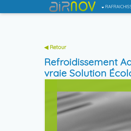
ACCUEIL
RAFRAICHIS
◀ Retour
Refroidissement A
vraie Solution Écol