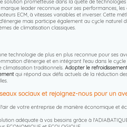
e solution prometteuse dans la quête de technologies 
, marque leader reconnue pour ses performances, les 
teurs ECM, à vitesses variables et inverser. Cette mét
énergie mais participe également au cycle naturel de 
mes de climatisation classiques.
 une technologie de plus en plus reconnue pour ses 
mation d'énergie et en intégrant l'eau dans le cycle 
climatisation traditionnels.
Adopter le refroidissement
nement
qui répond aux défis actuels de la réduction de
les.
éseaux sociaux et rejoignez-nous pour un aven
ir l'air de votre entreprise de manière économique et é
olution adéquate à vos besoins grâce à l'ADIABATIQU
n, plus ECONOMIQUE et ECOLOGIQUE.