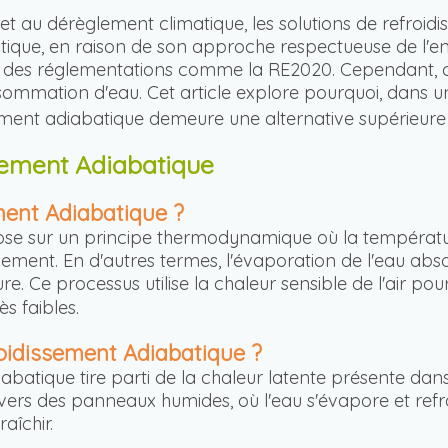
t au dérèglement climatique, les solutions de refroi
batique, en raison de son approche respectueuse de l'
r des réglementations comme la RE2020. Cependant, c
ommation d'eau. Cet article explore pourquoi, dans u
ement adiabatique demeure une alternative supérieure a
sement Adiabatique
ment Adiabatique ?
pose sur un principe thermodynamique où la températ
ment. En d'autres termes, l'évaporation de l'eau absor
 Ce processus utilise la chaleur sensible de l'air pour 
s faibles.
idissement Adiabatique ?
batique tire parti de la chaleur latente présente dans 
rs des panneaux humides, où l'eau s'évapore et refroidit 
aîchir.