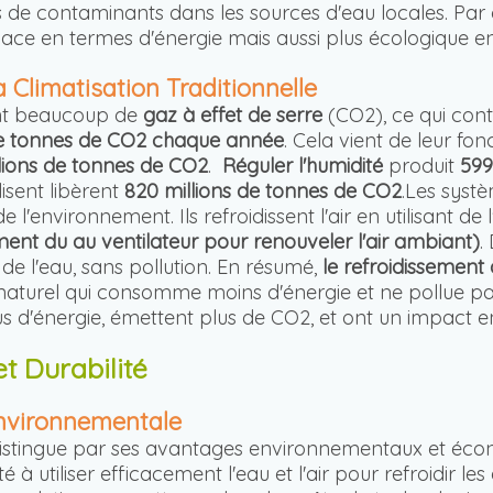
s de contaminants dans les sources d'eau locales. Par 
ace en termes d'énergie mais aussi plus écologique en
 Climatisation Traditionnelle
ent beaucoup de
gaz à effet de serre
(CO2), ce qui con
 de tonnes de CO2 chaque année
. Cela vient de leur fo
llions de tonnes de CO2
.
Réguler l'humidité
produit
599
lisent libèrent
820 millions de tonnes de CO2
.Les syst
 l'environnement. Ils refroidissent l'air en utilisant de
ent du au ventilateur pour renouveler l'air ambiant)
.
e l'eau, sans pollution. En résumé,
le refroidissement
 naturel qui consomme moins d'énergie et ne pollue pas
 plus d'énergie, émettent plus de CO2, et ont un impact
 Durabilité
 Environnementale
 distingue par ses avantages environnementaux et éc
té à utiliser efficacement l'eau et l'air pour refroidir 