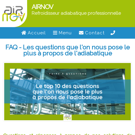
AIRNOV
Refroidisseur adiabatique professionnelle
Accueil
Menu
Contact
FAQ - Les questions que l'on nous pose le
plus à propos de l'adiabatique