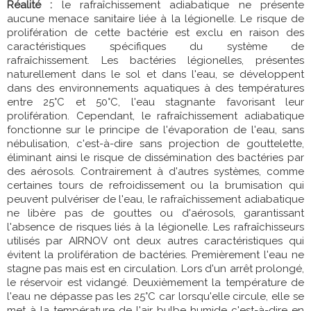
Réalité :
le rafraîchissement adiabatique ne présente
aucune menace sanitaire liée à la légionelle. Le risque de
prolifération de cette bactérie est exclu en raison des
caractéristiques spécifiques du système de
rafraîchissement. Les bactéries légionelles, présentes
naturellement dans le sol et dans l'eau, se développent
dans des environnements aquatiques à des températures
entre 25°C et 50°C, l'eau stagnante favorisant leur
prolifération. Cependant, le rafraîchissement adiabatique
fonctionne sur le principe de l'évaporation de l'eau, sans
nébulisation, c'est-à-dire sans projection de gouttelette,
éliminant ainsi le risque de dissémination des bactéries par
des aérosols. Contrairement à d'autres systèmes, comme
certaines tours de refroidissement ou la brumisation qui
peuvent pulvériser de l'eau, le rafraîchissement adiabatique
ne libère pas de gouttes ou d'aérosols, garantissant
l'absence de risques liés à la légionelle. Les rafraîchisseurs
utilisés par AIRNOV ont deux autres caractéristiques qui
évitent la prolifération de bactéries. Premièrement l'eau ne
stagne pas mais est en circulation. Lors d'un arrêt prolongé,
le réservoir est vidangé. Deuxièmement la température de
l'eau ne dépasse pas les 25°C car lorsqu'elle circule, elle se
met à la température de l'air bulbe humide c'est-à-dire en